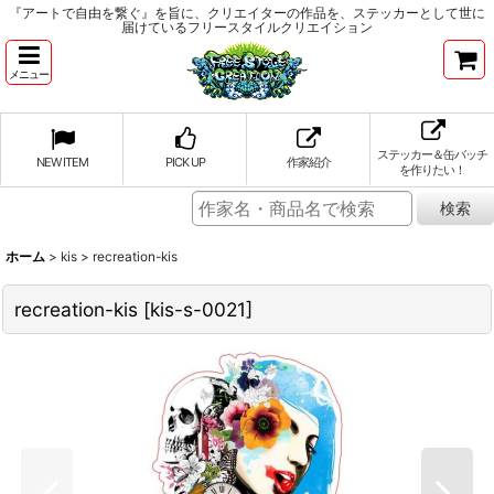
『アートで自由を繋ぐ』を旨に、クリエイターの作品を、ステッカーとして世に
届けているフリースタイルクリエイション
メニュー
ステッカー＆缶バッチ
NEW ITEM
PICK UP
作家紹介
を作りたい！
ホーム
>
kis
>
recreation-kis
recreation-kis
[
kis-s-0021
]