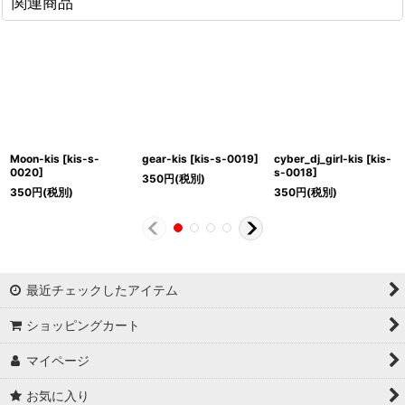
関連商品
Moon-kis
[
kis-s-
gear-kis
[
kis-s-0019
]
cyber_dj_girl-kis
[
kis-
0020
]
s-0018
]
350
円
(税別)
350
円
(税別)
350
円
(税別)
最近チェックしたアイテム
ショッピングカート
マイページ
お気に入り