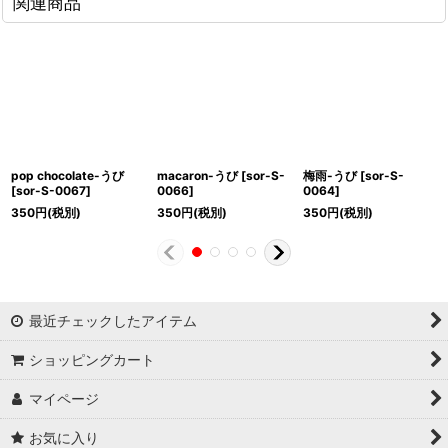
関連商品
pop chocolate-うび
macaron-うび
[
sor-S-
梅雨-うび
[
sor-S-
[
sor-S-0067
]
0066
]
0064
]
350
円
(税別)
350
円
(税別)
350
円
(税別)
最近チェックしたアイテム
ショッピングカート
マイページ
お気に入り