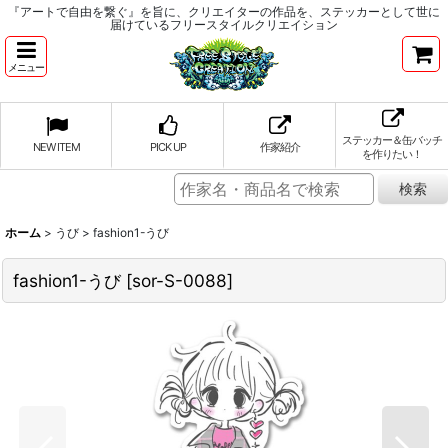
『アートで自由を繋ぐ』を旨に、クリエイターの作品を、ステッカーとして世に
届けているフリースタイルクリエイション
メニュー
ステッカー＆缶バッチ
NEW ITEM
PICK UP
作家紹介
を作りたい！
ホーム
>
うび
>
fashion1-うび
fashion1-うび
[
sor-S-0088
]