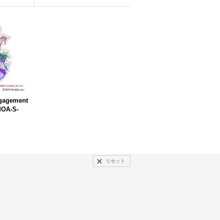
gagement
OA-S-
リセット