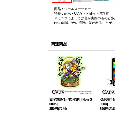
商品：シールステッカー
特長：耐水・UVカット耐候・強粘着
※モニタによっては色が実際のものと多
(光の加減で色の濃淡に差が出ることが
関連商品
四字熟語(1)-NONNKI
[
Non-S-
KNIGHT-
0005
]
0004
]
350円
(税別)
350円
(税別