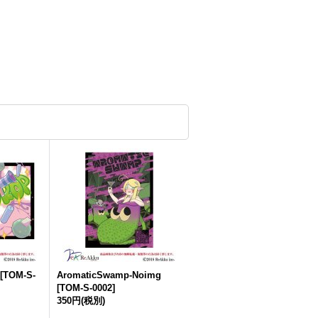
[
TOM-S-
AromaticSwamp-Noimg
[
TOM-S-0002
]
350円
(税別)