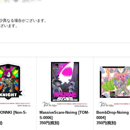
少異なる場合がございます。
ございます。
NONNKI
[
Non-S-
MassiveScare-Noimg
[
TOM-
BombDrop-Noimg
S-0006
]
0004
]
)
350円
(税別)
350円
(税別)