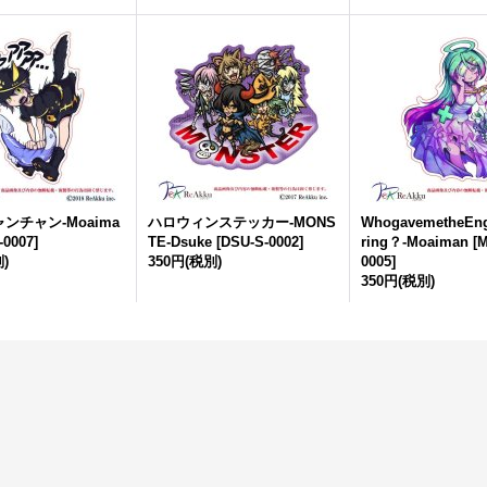
ンチャン-Moaima
ハロウィンステッカー-MONS
WhogavemetheEn
-0007
]
TE-Dsuke
[
DSU-S-0002
]
ring？-Moaiman
[
M
)
350円
(税別)
0005
]
350円
(税別)