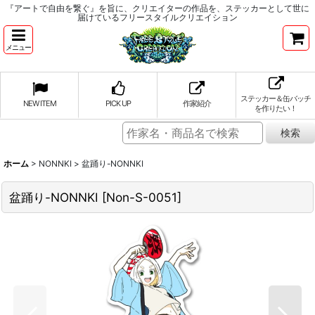
『アートで自由を繋ぐ』を旨に、クリエイターの作品を、ステッカーとして世に
届けているフリースタイルクリエイション
メニュー
ステッカー＆缶バッチ
NEW ITEM
PICK UP
作家紹介
を作りたい！
ホーム
>
NONNKI
>
盆踊り-NONNKI
盆踊り-NONNKI
[
Non-S-0051
]