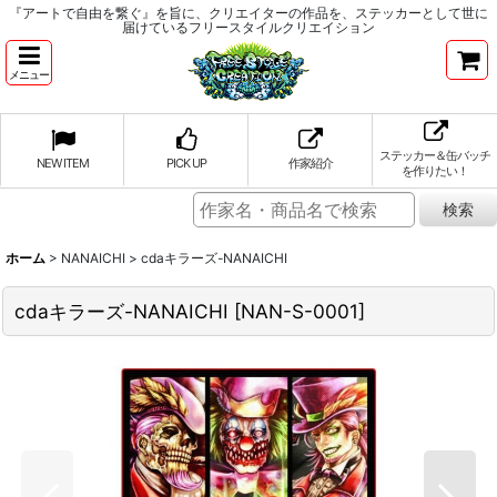
『アートで自由を繋ぐ』を旨に、クリエイターの作品を、ステッカーとして世に
届けているフリースタイルクリエイション
メニュー
ステッカー＆缶バッチ
NEW ITEM
PICK UP
作家紹介
を作りたい！
ホーム
>
NANAICHI
>
cdaキラーズ-NANAICHI
cdaキラーズ-NANAICHI
[
NAN-S-0001
]