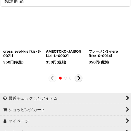
関連商品
cross_evol-kis
[
kis-S-
AMEOTOKO-JAIBON
ブレーメン3-nero
0071
]
[
Jai-L-0002
]
[
Ner-S-0014
]
350
円
(税別)
350
円
(税別)
350
円
(税別)
最近チェックしたアイテム
ショッピングカート
マイページ