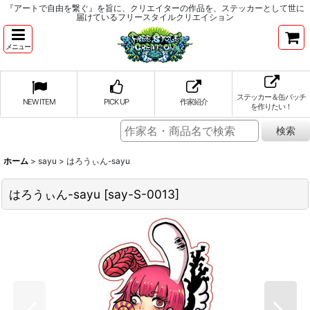
『アートで自由を繋ぐ』を旨に、クリエイターの作品を、ステッカーとして世に
届けているフリースタイルクリエイション
メニュー
ステッカー＆缶バッチ
NEW ITEM
PICK UP
作家紹介
を作りたい！
ホーム
>
sayu
>
はろうぃん-sayu
はろうぃん-sayu
[
say-S-0013
]