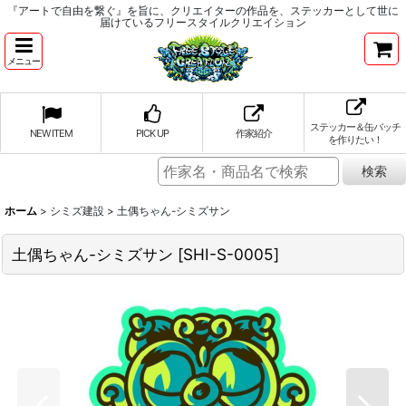
『アートで自由を繋ぐ』を旨に、クリエイターの作品を、ステッカーとして世に
届けているフリースタイルクリエイション
メニュー
ステッカー＆缶バッチ
NEW ITEM
PICK UP
作家紹介
を作りたい！
ホーム
>
シミズ建設
>
土偶ちゃん-シミズサン
土偶ちゃん-シミズサン
[
SHI-S-0005
]