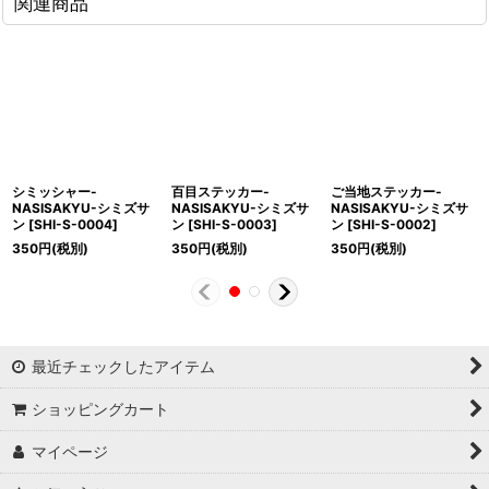
関連商品
シミッシャー-
百目ステッカー-
ご当地ステッカー-
NASISAKYU-シミズサ
NASISAKYU-シミズサ
NASISAKYU-シミズサ
ン
[
SHI-S-0004
]
ン
[
SHI-S-0003
]
ン
[
SHI-S-0002
]
350
円
(税別)
350
円
(税別)
350
円
(税別)
最近チェックしたアイテム
ショッピングカート
マイページ