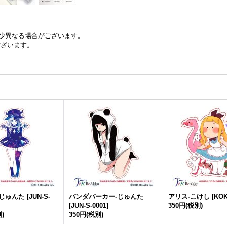
少異なる場合がございます。
ございます。
-じゅんた
[
JUN-S-
パンダパーカー-じゅんた
アリス-こけし
[
KOK
[
JUN-S-0001
]
350円
(税別)
)
350円
(税別)