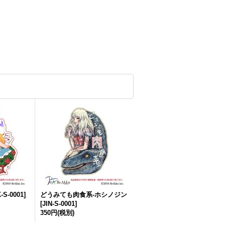
-S-0001
]
どうみても肉食系-ホシノジン
[
JIN-S-0001
]
350円
(税別)