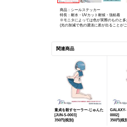
商品：シールステッカー
特長：耐水・UVカット耐候・強粘着
※モニタによっては色が実際のものと多
(光の加減で色の濃淡に差が出ることが
関連商品
童貞を殺すセーラー-じゅんた
GALAXY
[
JUN-S-0003
]
0002
]
350円
(税別)
350円
(税別