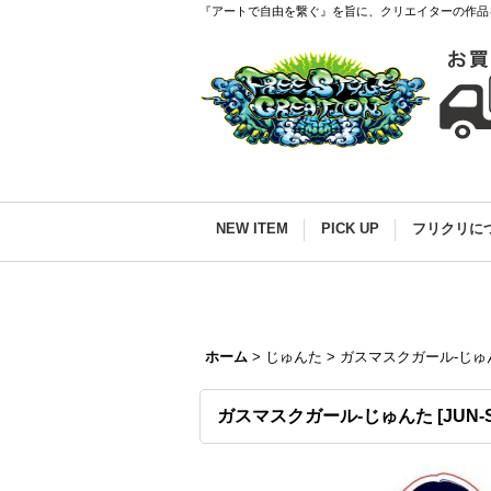
『アートで自由を繋ぐ』を旨に、クリエイターの作品
NEW ITEM
PICK UP
フリクリに
ホーム
>
じゅんた
>
ガスマスクガール-じゅ
ガスマスクガール-じゅんた
[
JUN-