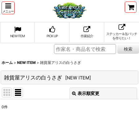
メニュー
ステッカー＆缶バッチ
NEW ITEM
PICK UP
作家紹介
を作りたい！
ホーム
>
NEW ITEM
>
雑貨屋アリスの白うさぎ
雑貨屋アリスの白うさぎ
[
NEW ITEM
]
表示順変更
閉じる
0
件
表示数
:
並び順
: