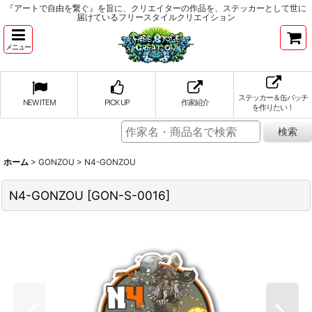
『アートで自由を繋ぐ』を旨に、クリエイターの作品を、ステッカーとして世に
届けているフリースタイルクリエイション
メニュー
ステッカー＆缶バッチ
NEW ITEM
PICK UP
作家紹介
を作りたい！
ホーム
>
GONZOU
>
N4-GONZOU
N4-GONZOU
[
GON-S-0016
]