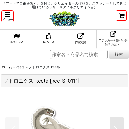
『アートで自由を繋ぐ』を旨に、クリエイターの作品を、ステッカーとして世に
届けているフリースタイルクリエイション
メニュー
ステッカー＆缶バッチ
NEW ITEM
PICK UP
作家紹介
を作りたい！
ホーム
>
keeta
>
ノトロニクス-keeta
ノトロニクス-keeta
[
kee-S-0111
]