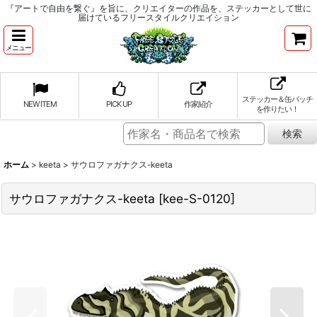
『アートで自由を繋ぐ』を旨に、クリエイターの作品を、ステッカーとして世に
届けているフリースタイルクリエイション
メニュー
ステッカー＆缶バッチ
NEW ITEM
PICK UP
作家紹介
を作りたい！
ホーム
>
keeta
>
サウロファガナクス-keeta
サウロファガナクス-keeta
[
kee-S-0120
]