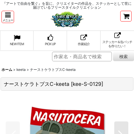
『アートで自由を繋ぐ』を旨に、クリエイターの作品を、ステッカーとして世に
届けているフリースタイルクリエイション
メニュー
ステッカー＆缶バッチ
NEW ITEM
PICK UP
作家紹介
を作りたい！
ホーム
>
keeta
>
ナーストケラトプスC-keeta
ナーストケラトプスC-keeta
[
kee-S-0129
]