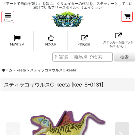
『アートで自由を繋ぐ』を旨に、クリエイターの作品を、ステッカーとして世に
届けているフリースタイルクリエイション
メニュー
ステッカー＆缶バッチ
NEW ITEM
PICK UP
作家紹介
を作りたい！
ホーム
>
keeta
>
スティラコサウルスC-keeta
スティラコサウルスC-keeta
[
kee-S-0131
]