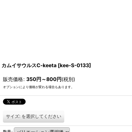
カムイサウルスC-keeta
[
kee-S-0133
]
販売価格
:
350
円
～800
円
(税別)
オプションにより価格が変わる場合もあります。
サイズ:
を選択してください
数量
: