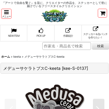
『アートで自由を繋ぐ』を旨に、クリエイターの作品を、ステッカーとして世に
届けているフリースタイルクリエイション
メニュー
ステッカー＆缶バッチ
NEW ITEM
PICK UP
作家紹介
を作りたい！
ホーム
>
keeta
>
メデューサケラトプスC-keeta
メデューサケラトプスC-keeta
[
kee-S-0137
]