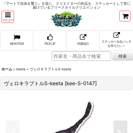
『アートで自由を繋ぐ』を旨に、クリエイターの作品を、ステッカーとして世に
届けているフリースタイルクリエイション
メニュー
ステッカー＆缶バッチ
NEW ITEM
PICK UP
作家紹介
を作りたい！
ホーム
>
keeta
>
ヴェロキラプトルS-keeta
ヴェロキラプトルS-keeta
[
kee-S-0147
]