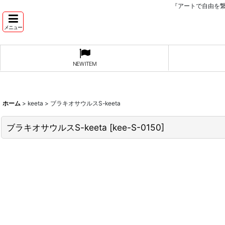
『アートで自由を
メニュー
NEW ITEM
ホーム
>
keeta
>
ブラキオサウルスS-keeta
ブラキオサウルスS-keeta
[
kee-S-0150
]