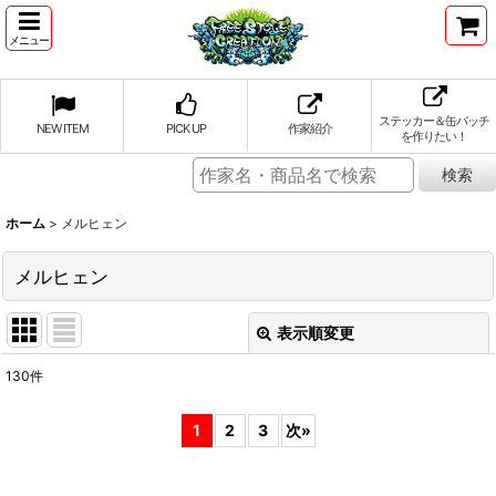
メニュー
ステッカー＆缶バッチ
NEW ITEM
PICK UP
作家紹介
を作りたい！
ホーム
>
メルヒェン
メルヒェン
表示順変更
閉じる
130
件
表示数
:
1
2
3
次
»
並び順
: