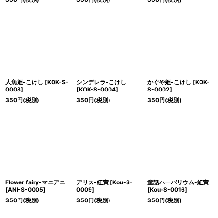
人魚姫-こけし
[
KOK-S-
シンデレラ-こけし
かぐや姫-こけし
[
KOK-
0008
]
[
KOK-S-0004
]
S-0002
]
350
円
(税別)
350
円
(税別)
350
円
(税別)
Flower fairy-マニアニ
アリス-紅寅
[
Kou-S-
童話ハーバリウム-紅寅
[
ANI-S-0005
]
0009
]
[
Kou-S-0016
]
350
円
(税別)
350
円
(税別)
350
円
(税別)