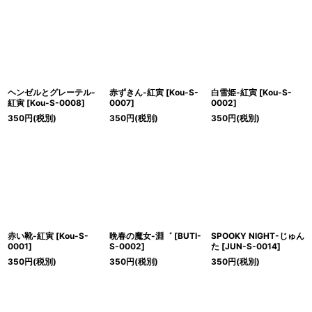
ヘンゼルとグレーテル-
赤ずきん-紅寅
[
Kou-S-
白雪姫-紅寅
[
Kou-S-
紅寅
[
Kou-S-0008
]
0007
]
0002
]
350
円
(税別)
350
円
(税別)
350
円
(税別)
赤い靴-紅寅
[
Kou-S-
晩春の魔女-淵゛
[
BUTI-
SPOOKY NIGHT-じゅん
0001
]
S-0002
]
た
[
JUN-S-0014
]
350
円
(税別)
350
円
(税別)
350
円
(税別)