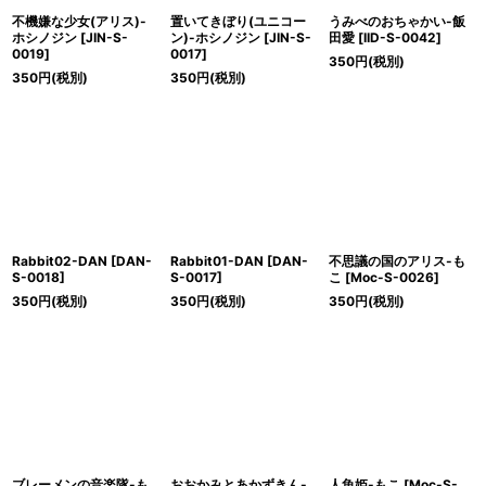
不機嫌な少女(アリス)-
置いてきぼり(ユニコー
うみべのおちゃかい-飯
ホシノジン
[
JIN-S-
ン)-ホシノジン
[
JIN-S-
田愛
[
IID-S-0042
]
0019
]
0017
]
350
円
(税別)
350
円
(税別)
350
円
(税別)
Rabbit02-DAN
[
DAN-
Rabbit01-DAN
[
DAN-
不思議の国のアリス-も
S-0018
]
S-0017
]
こ
[
Moc-S-0026
]
350
円
(税別)
350
円
(税別)
350
円
(税別)
ブレーメンの音楽隊-も
おおかみとあかずきん-
人魚姫-もこ
[
Moc-S-