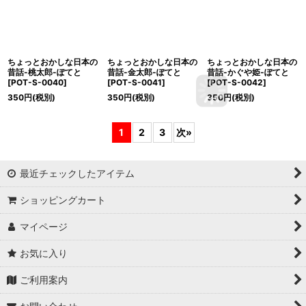
ちょっとおかしな日本の
ちょっとおかしな日本の
ちょっとおかしな日本の
昔話-桃太郎-ぽてと
昔話-金太郎-ぽてと
昔話-かぐや姫-ぽてと
[
POT-S-0040
]
[
POT-S-0041
]
[
POT-S-0042
]
350
円
(税別)
350
円
(税別)
350
円
(税別)
1
2
3
次
»
最近チェックしたアイテム
ショッピングカート
マイページ
お気に入り
ご利用案内