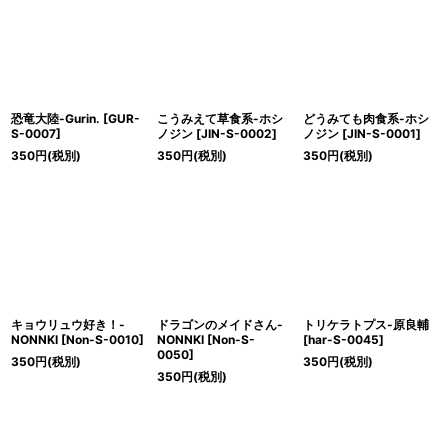
絞り込む
恐竜大陸-Gurin.
[
GUR-
こうみえて草食系-ホシ
どうみても肉食系-ホシ
S-0007
]
ノジン
[
JIN-S-0002
]
ノジン
[
JIN-S-0001
]
350
円
(税別)
350
円
(税別)
350
円
(税別)
キョウリュウ好き！-
ドラゴンのメイドさん-
トリケラトプス-原良輔
NONNKI
[
Non-S-0010
]
NONNKI
[
Non-S-
[
har-S-0045
]
0050
]
350
円
(税別)
350
円
(税別)
350
円
(税別)