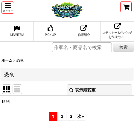
メニュー
ステッカー＆缶バッチ
NEW ITEM
PICK UP
作家紹介
を作りたい！
ホーム
>
恐竜
恐竜
表示順変更
閉じる
155
件
表示数
:
1
2
3
次
»
並び順
: