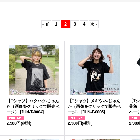
«
前
1
2
3
4
次
»
【Tシャツ】ハクハツ-じゅん
【Tシャツ】メギツネ-じゅん
【T
た（画像をクリックで販売ペ
た（画像をクリックで販売ペ
骨魚
ージ）
[
JUN-T-0004
]
ージ）
[
JUN-T-0005
]
ペー
2,980円
(税別)
2,980円
(税別)
2,98