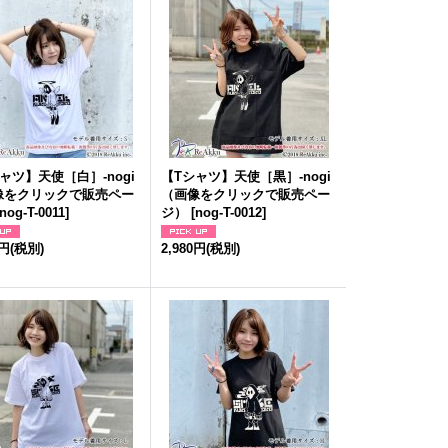
ャツ】天使［白］-nogi
【Tシャツ】天使［黒］-nogi
像をクリックで販売ペー
（画像をクリックで販売ペー
nog-T-0011
]
ジ）
[
nog-T-0012
]
0円
(税別)
2,980円
(税別)