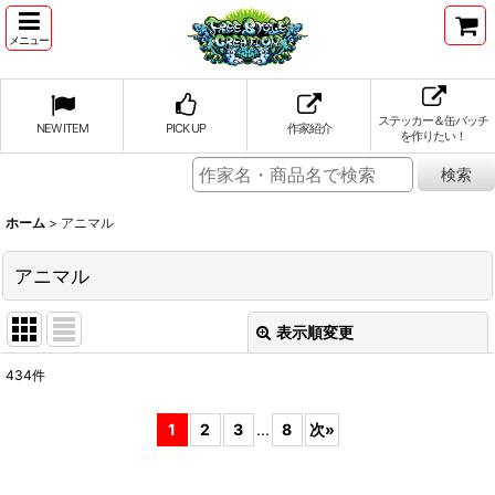
メニュー
ステッカー＆缶バッチ
NEW ITEM
PICK UP
作家紹介
を作りたい！
ホーム
>
アニマル
アニマル
表示順変更
閉じる
434
件
表示数
:
1
2
3
...
8
次
»
並び順
: