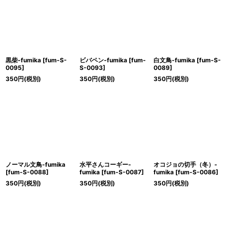
絞り込む
黒柴-fumika
[
fum-S-
ビバペン-fumika
[
fum-
白文鳥-fumika
[
fum-S-
0095
]
S-0093
]
0089
]
350
円
(税別)
350
円
(税別)
350
円
(税別)
ノーマル文鳥-fumika
水平さんコーギー-
オコジョの切手（冬）-
[
fum-S-0088
]
fumika
[
fum-S-0087
]
fumika
[
fum-S-0086
]
350
円
(税別)
350
円
(税別)
350
円
(税別)