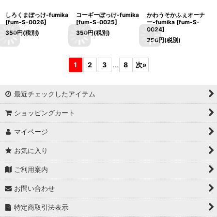
しろくまぽっけ-fumika
コーギーぽっけ-fumika
かわうそかふぇオーナ
[
fum-S-0026
]
[
fum-S-0025
]
ー-fumika
[
fum-S-
0024
]
350
円
(税別)
350
円
(税別)
350
円
(税別)
1
2
3
...
8
次
»
最近チェックしたアイテム
ショッピングカート
マイページ
お気に入り
ご利用案内
お問い合わせ
特定商取引法表示