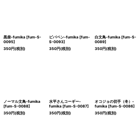
絞り込む
黒柴-fumika
[
fum-S-
ビバペン-fumika
[
fum-
白文鳥-fumika
[
fum-S-
0095
]
S-0093
]
0089
]
350
円
(税別)
350
円
(税別)
350
円
(税別)
ノーマル文鳥-fumika
水平さんコーギー-
オコジョの切手（冬）-
[
fum-S-0088
]
fumika
[
fum-S-0087
]
fumika
[
fum-S-0086
]
350
円
(税別)
350
円
(税別)
350
円
(税別)