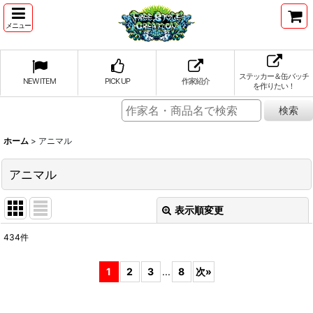
メニュー
ステッカー＆缶バッチ
NEW ITEM
PICK UP
作家紹介
を作りたい！
ホーム
>
アニマル
アニマル
表示順変更
閉じる
434
件
表示数
:
1
2
3
...
8
次
»
並び順
: