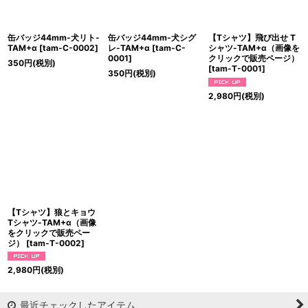
缶バッジ44mm-犬リト-
缶バッジ44mm-犬シグ
【Tシャツ】飛び出せ T
TAM+α
[
tam-C-0002
]
レ-TAM+α
[
tam-C-
シャツ-TAM+α（画像を
0001
]
クリックで販売ページ）
350
円
(税別)
[
tam-T-0001
]
350
円
(税別)
2,980
円
(税別)
【Tシャツ】狼とキョウ
Tシャツ-TAM+α（画像
をクリックで販売ペー
ジ）
[
tam-T-0002
]
2,980
円
(税別)
最近チェックしたアイテム