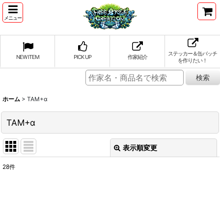
メニュー
ステッカー＆缶バッチ
NEW ITEM
PICK UP
作家紹介
を作りたい！
ホーム
>
TAM+α
TAM+α
表示順変更
閉じる
28
件
表示数
:
並び順
: