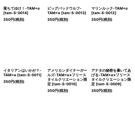
落ちてゆけ！-TAM+α
ビッグバッドウルフ-
マリンルック-TAM+α
[
tam-S-0014
]
TAM+α
[
tam-S-0013
]
[
tam-S-0012
]
350
円
(税別)
350
円
(税別)
350
円
(税別)
イタリアンはいかが？-
アメリカンダイナーガー
アナタの秘密を暴いてあ
TAM+α
[
tam-S-0011
]
ルズ-TAM+α×フリース
げる-TAM+α×フリース
タイルクリエーション限
タイルクリエーション限
350
円
(税別)
定
[
tam-S-0010
]
定
[
tam-S-0009
]
350
円
(税別)
350
円
(税別)