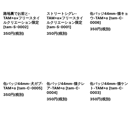
路地裏でお前と-
ストリートシグレ-
缶バッジ44mm-猫キョ
TAM+α×フリースタイ
TAM+α×フリースタイ
ウ-TAM+α
[
tam-C-
ルクリエーション限定
ルクリエーション限定
0006
]
[
tam-S-0002
]
[
tam-S-0001
]
350
円
(税別)
350
円
(税別)
350
円
(税別)
缶バッジ44mm-犬ガブ-
缶バッジ44mm-猫クレ
缶バッジ44mm-猫ケン
TAM+α
[
tam-C-0005
]
ア-TAM+α
[
tam-C-
ト-TAM+α
[
tam-C-
0004
]
0003
]
350
円
(税別)
350
円
(税別)
350
円
(税別)