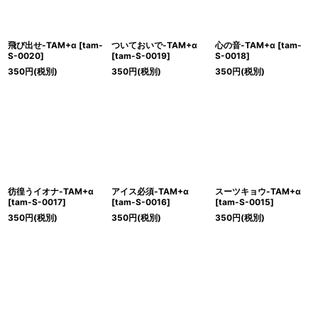
絞り込む
飛び出せ-TAM+α
[
tam-
ついておいで-TAM+α
心の音-TAM+α
[
tam-
S-0020
]
[
tam-S-0019
]
S-0018
]
350
円
(税別)
350
円
(税別)
350
円
(税別)
彷徨うイオナ-TAM+α
アイス必須-TAM+α
スーツキョウ-TAM+α
[
tam-S-0017
]
[
tam-S-0016
]
[
tam-S-0015
]
350
円
(税別)
350
円
(税別)
350
円
(税別)