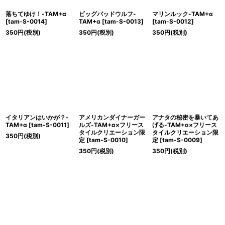
落ちてゆけ！-TAM+α
ビッグバッドウルフ-
マリンルック-TAM+α
[
tam-S-0014
]
TAM+α
[
tam-S-0013
]
[
tam-S-0012
]
350
円
(税別)
350
円
(税別)
350
円
(税別)
イタリアンはいかが？-
アメリカンダイナーガー
アナタの秘密を暴いてあ
TAM+α
[
tam-S-0011
]
ルズ-TAM+α×フリース
げる-TAM+α×フリース
タイルクリエーション限
タイルクリエーション限
350
円
(税別)
定
[
tam-S-0010
]
定
[
tam-S-0009
]
350
円
(税別)
350
円
(税別)