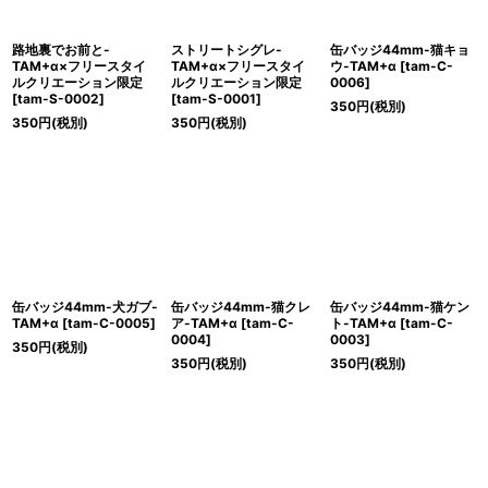
路地裏でお前と-
ストリートシグレ-
缶バッジ44mm-猫キョ
TAM+α×フリースタイ
TAM+α×フリースタイ
ウ-TAM+α
[
tam-C-
ルクリエーション限定
ルクリエーション限定
0006
]
[
tam-S-0002
]
[
tam-S-0001
]
350
円
(税別)
350
円
(税別)
350
円
(税別)
缶バッジ44mm-犬ガブ-
缶バッジ44mm-猫クレ
缶バッジ44mm-猫ケン
TAM+α
[
tam-C-0005
]
ア-TAM+α
[
tam-C-
ト-TAM+α
[
tam-C-
0004
]
0003
]
350
円
(税別)
350
円
(税別)
350
円
(税別)