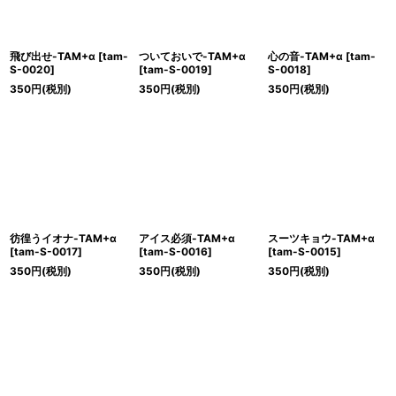
絞り込む
飛び出せ-TAM+α
[
tam-
ついておいで-TAM+α
心の音-TAM+α
[
tam-
S-0020
]
[
tam-S-0019
]
S-0018
]
350
円
(税別)
350
円
(税別)
350
円
(税別)
彷徨うイオナ-TAM+α
アイス必須-TAM+α
スーツキョウ-TAM+α
[
tam-S-0017
]
[
tam-S-0016
]
[
tam-S-0015
]
350
円
(税別)
350
円
(税別)
350
円
(税別)