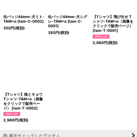
缶バッジ44mm-犬リト-
缶バッジ44mm-犬シグ
【Tシャツ】飛び出せ T
TAM+α
[
tam-C-0002
]
レ-TAM+α
[
tam-C-
シャツ-TAM+α（画像を
0001
]
クリックで販売ページ）
350
円
(税別)
[
tam-T-0001
]
350
円
(税別)
2,980
円
(税別)
【Tシャツ】狼とキョウ
Tシャツ-TAM+α（画像
をクリックで販売ペー
ジ）
[
tam-T-0002
]
2,980
円
(税別)
最近チェックしたアイテム