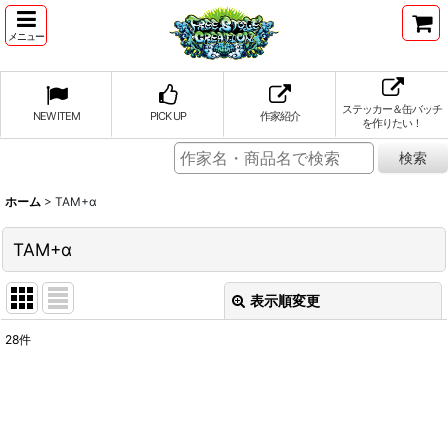
メニュー
ステッカー＆缶バッチ
NEW ITEM
PICK UP
作家紹介
を作りたい！
ホーム
>
TAM+α
TAM+α
表示順変更
閉じる
28
件
表示数
:
並び順
: