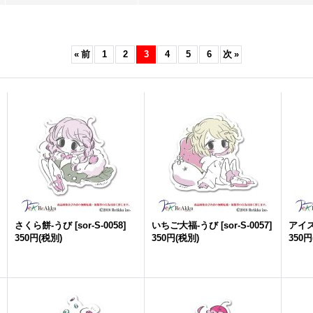
«
前
1
2
3
4
5
6
次
»
さくら餅-うび
[
sor-S-0058
]
いちご大福-うび
[
sor-S-0057
]
アイス
350円
(税別)
350円
(税別)
350円