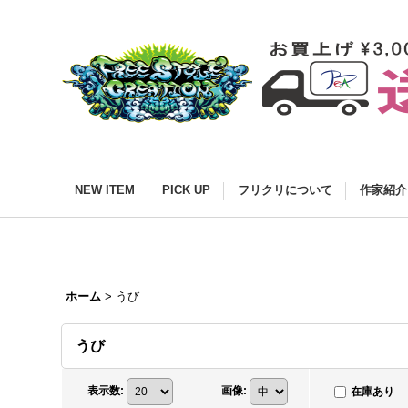
NEW ITEM
PICK UP
フリクリについて
作家紹介
ホーム
>
うび
うび
表示数
:
画像
:
在庫あり