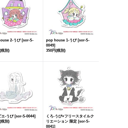
house 2-うび
[
sor-S-
pop house 1-うび
[
sor-S-
0049
]
(税別)
350円
(税別)
ビエ-うび
[
sor-S-0044
]
くろ-うび×フリースタイルク
(税別)
リエーション 限定
[
sor-S-
0041
]