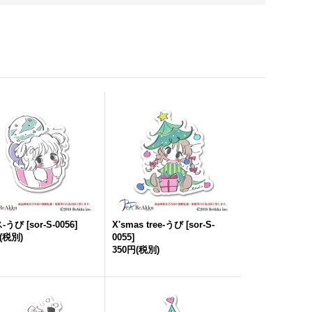
-うび
[
sor-S-0056
]
X'smas tree-うび
[
sor-S-
(税別)
0055
]
350円
(税別)