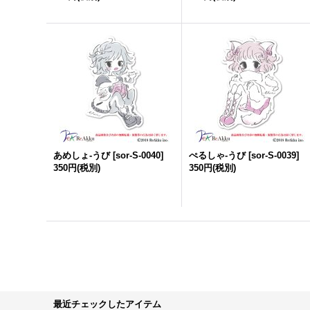
あめしょ-うび
[
sor-S-0040
]
ぺるしゃ-うび
[
sor-S-0039
]
350円
(税別)
350円
(税別)
最近チェックしたアイテム