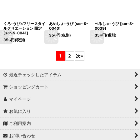
くろ-うび×フリースタイ
あめしょ-うび
[
sor-S-
ぺるしゃ-うび
[
sor-S-
ルクリエーション 限定
0040
]
0039
]
[
sor-S-0041
]
350
円
(税別)
350
円
(税別)
350
円
(税別)
1
2
次
»
最近チェックしたアイテム
ショッピングカート
マイページ
お気に入り
ご利用案内
お問い合わせ