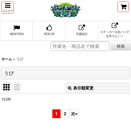
メニュー
ステッカー＆缶バッチ
NEW ITEM
PICK UP
作家紹介
を作りたい！
ホーム
>
うび
うび
表示順変更
閉じる
102
件
表示数
:
1
2
次
»
並び順
: