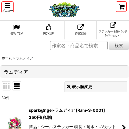
メニュー
ステッカー＆缶バッチ
NEW ITEM
PICK UP
作家紹介
を作りたい！
ホーム
>
ラムディア
ラムディア
表示順変更
閉じる
30
件
表示数
:
spark@ngel-ラムディア
[
Ram-S-0001
]
350
円
(税別)
並び順
:
商品：シールステッカー 特長：耐水・UVカット