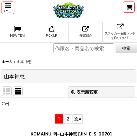
メニュー
ステッカー＆缶バッチ
NEW ITEM
PICK UP
作家紹介
を作りたい！
ホーム
>
山本神恵
山本神恵
表示順変更
閉じる
70
件
表示数
:
1
2
次
»
並び順
:
KOMAINU-吽-山本神恵
[
JIN-E-S-0070
]