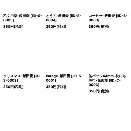
乙女用薬-飯田愛
[
IID-S-
とうふ-飯田愛
[
IID-S-
コーヒー-飯田愛
[
IID-S-
0005
]
0004
]
0003
]
350
円
(税別)
350
円
(税別)
350
円
(税別)
クリスマス-飯田愛
[
IID-
kurage-飯田愛
[
IID-S-
缶バッジ44mm-枕にも
S-0002
]
0001
]
寿司-飯田愛
[
IID-C-
0003
]
350
円
(税別)
350
円
(税別)
350
円
(税別)