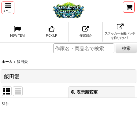
メニュー
ステッカー＆缶バッチ
NEW ITEM
PICK UP
作家紹介
を作りたい！
ホーム
>
飯田愛
飯田愛
表示順変更
閉じる
51
件
表示数
:
並び順
: