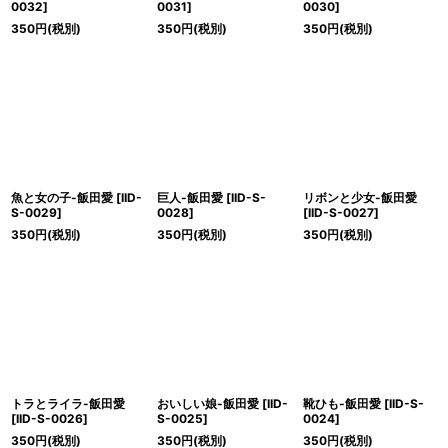
0032
]
0031
]
0030
]
350
円
(税別)
350
円
(税別)
350
円
(税別)
魚と女の子-飯田愛
[
IID-
巨人-飯田愛
[
IID-S-
リボンと少女-飯田愛
S-0029
]
0028
]
[
IID-S-0027
]
350
円
(税別)
350
円
(税別)
350
円
(税別)
トラとライラ-飯田愛
おいしい娘-飯田愛
[
IID-
靴ひも-飯田愛
[
IID-S-
[
IID-S-0026
]
S-0025
]
0024
]
350
円
(税別)
350
円
(税別)
350
円
(税別)