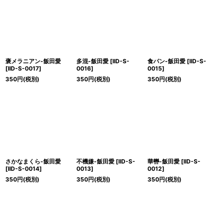
褒メラニアン-飯田愛
多混-飯田愛
[
IID-S-
食パン-飯田愛
[
IID-S-
[
IID-S-0017
]
0016
]
0015
]
350
円
(税別)
350
円
(税別)
350
円
(税別)
さかなまくら-飯田愛
不機嫌-飯田愛
[
IID-S-
華轡-飯田愛
[
IID-S-
[
IID-S-0014
]
0013
]
0012
]
350
円
(税別)
350
円
(税別)
350
円
(税別)