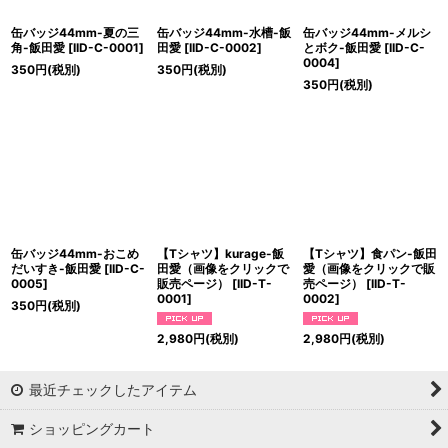
缶バッジ44mm-夏の三
缶バッジ44mm-水槽-飯
缶バッジ44mm-メルシ
角-飯田愛
[
IID-C-0001
]
田愛
[
IID-C-0002
]
とボク-飯田愛
[
IID-C-
0004
]
350
円
(税別)
350
円
(税別)
350
円
(税別)
缶バッジ44mm-おこめ
【Tシャツ】kurage-飯
【Tシャツ】食パン-飯田
だいすき-飯田愛
[
IID-C-
田愛（画像をクリックで
愛（画像をクリックで販
0005
]
販売ページ）
[
IID-T-
売ページ）
[
IID-T-
0001
]
0002
]
350
円
(税別)
2,980
円
(税別)
2,980
円
(税別)
最近チェックしたアイテム
ショッピングカート