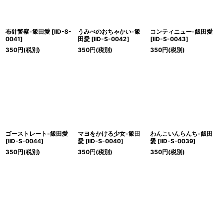
絞り込む
布針警察-飯田愛
[
IID-S-
うみべのおちゃかい-飯
コンティニュー-飯田愛
0041
]
田愛
[
IID-S-0042
]
[
IID-S-0043
]
350
円
(税別)
350
円
(税別)
350
円
(税別)
ゴーストレート-飯田愛
マヨをかける少女-飯田
わんこいんらんち-飯田
[
IID-S-0044
]
愛
[
IID-S-0040
]
愛
[
IID-S-0039
]
350
円
(税別)
350
円
(税別)
350
円
(税別)