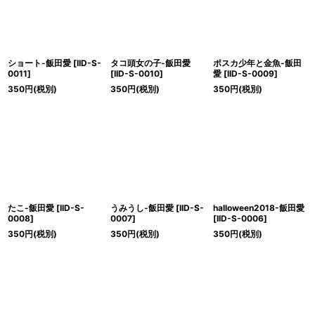
ショート-飯田愛
[
IID-S-
タコ頭女の子-飯田愛
ポスカ少年と金魚-飯田
0011
]
[
IID-S-0010
]
愛
[
IID-S-0009
]
350
円
(税別)
350
円
(税別)
350
円
(税別)
たこ-飯田愛
[
IID-S-
うみうし-飯田愛
[
IID-S-
halloween2018-飯田愛
0008
]
0007
]
[
IID-S-0006
]
350
円
(税別)
350
円
(税別)
350
円
(税別)