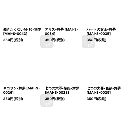
働きたくないM-16-舞夢
アリス-舞夢
[
MAI-S-
ハートの女王-舞夢
[
MAI-S-0043
]
0034
]
[
MAI-S-0035
]
350
円
(税別)
350
円
(税別)
350
円
(税別)
ネコサン-舞夢
[
MAI-S-
七つの大罪-嫉妬-舞夢
七つの大罪-色欲-舞夢
0026
]
[
MAI-S-0028
]
[
MAI-S-0029
]
350
円
(税別)
350
円
(税別)
350
円
(税別)