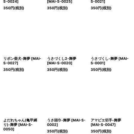
S-0024
]
[
MAI-S-0025
]
S-0021
]
350
円
(税別)
350
円
(税別)
350
円
(税別)
リボン柴犬-舞夢
[
MAI-
うさづくし2-舞夢
うさづくし-舞夢
[
MAI-
S-0027
]
[
MAI-S-0020
]
S-0001
]
350
円
(税別)
350
円
(税別)
350
円
(税別)
よだれちゃん(亀甲縛
うさ頭巾-舞夢
[
MAI-S-
アマビエ切手-舞夢
り)-舞夢
[
MAI-S-
0002
]
[
MAI-S-0047
]
0050
]
350
円
(税別)
350
円
(税別)