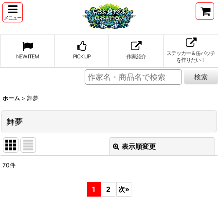
メニュー
ステッカー＆缶バッチ
NEW ITEM
PICK UP
作家紹介
を作りたい！
ホーム
>
舞夢
舞夢
表示順変更
閉じる
70
件
表示数
:
1
2
次
»
並び順
: