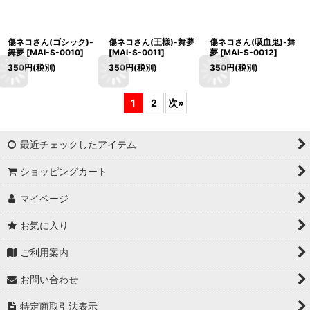
傷ネコさん(ゴシック)-
傷ネコさん(王様)-舞夢
傷ネコさん(吸血鬼)-舞
舞夢
[
MAI-S-0010
]
[
MAI-S-0011
]
夢
[
MAI-S-0012
]
350
円
(税別)
350
円
(税別)
350
円
(税別)
1
2
次
»
最近チェックしたアイテム
ショッピングカート
マイページ
お気に入り
ご利用案内
お問い合わせ
特定商取引法表示