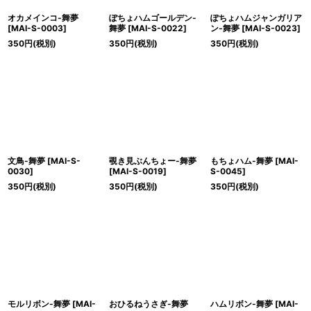
オカメインコ-舞夢
ぽちょハムゴールデン-
ぽちょハムジャンガリア
[
MAI-S-0003
]
舞夢
[
MAI-S-0022
]
ン-舞夢
[
MAI-S-0023
]
350
円
(税別)
350
円
(税別)
350
円
(税別)
文鳥-舞夢
[
MAI-S-
覗き見ぶんちょー-舞夢
もちょハム-舞夢
[
MAI-
0030
]
[
MAI-S-0019
]
S-0045
]
350
円
(税別)
350
円
(税別)
350
円
(税別)
モルリボン-舞夢
[
MAI-
おひるねうさぎ-舞夢
ハムリボン-舞夢
[
MAI-