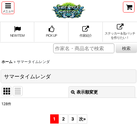
メニュー
ステッカー＆缶バッチ
NEW ITEM
PICK UP
作家紹介
を作りたい！
ホーム
>
サマータイムレンダ
サマータイムレンダ
表示順変更
閉じる
128
件
表示数
:
1
2
3
次
»
並び順
: