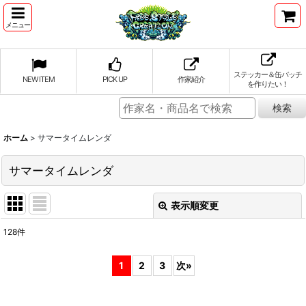
メニュー
ステッカー＆缶バッチ
NEW ITEM
PICK UP
作家紹介
を作りたい！
ホーム
>
サマータイムレンダ
サマータイムレンダ
表示順変更
閉じる
128
件
表示数
:
1
2
3
次
»
並び順
: