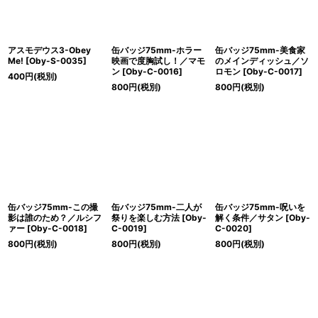
アスモデウス3-Obey
缶バッジ75mm-ホラー
缶バッジ75mm-美食家
Me!
[
Oby-S-0035
]
映画で度胸試し！／マモ
のメインディッシュ／ソ
ン
[
Oby-C-0016
]
ロモン
[
Oby-C-0017
]
400
円
(税別)
800
円
(税別)
800
円
(税別)
缶バッジ75mm-この撮
缶バッジ75mm-二人が
缶バッジ75mm-呪いを
影は誰のため？／ルシフ
祭りを楽しむ方法
[
Oby-
解く条件／サタン
[
Oby-
ァー
[
Oby-C-0018
]
C-0019
]
C-0020
]
800
円
(税別)
800
円
(税別)
800
円
(税別)