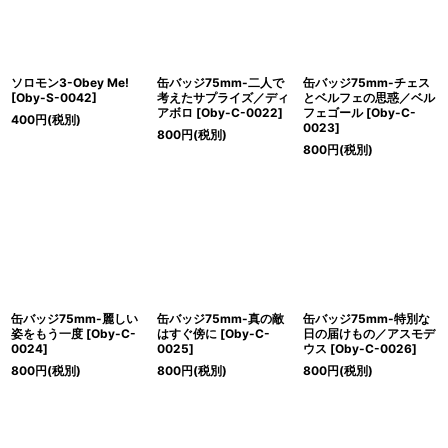
ソロモン3-Obey Me!
缶バッジ75mm-二人で
缶バッジ75mm-チェス
[
Oby-S-0042
]
考えたサプライズ／ディ
とベルフェの思惑／ベル
アボロ
[
Oby-C-0022
]
フェゴール
[
Oby-C-
400
円
(税別)
0023
]
800
円
(税別)
800
円
(税別)
缶バッジ75mm-麗しい
缶バッジ75mm-真の敵
缶バッジ75mm-特別な
姿をもう一度
[
Oby-C-
はすぐ傍に
[
Oby-C-
日の届けもの／アスモデ
0024
]
0025
]
ウス
[
Oby-C-0026
]
800
円
(税別)
800
円
(税別)
800
円
(税別)