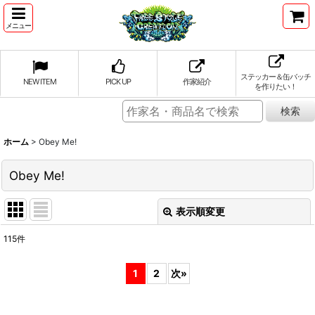
メニュー
ステッカー＆缶バッチ
NEW ITEM
PICK UP
作家紹介
を作りたい！
ホーム
>
Obey Me!
Obey Me!
表示順変更
閉じる
115
件
表示数
:
1
2
次
»
並び順
: