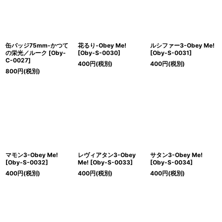
缶バッジ75mm-かつて
花るり-Obey Me!
ルシファー3-Obey Me!
の栄光／ルーク
[
Oby-
[
Oby-S-0030
]
[
Oby-S-0031
]
C-0027
]
400
円
(税別)
400
円
(税別)
800
円
(税別)
マモン3-Obey Me!
レヴィアタン3-Obey
サタン3-Obey Me!
[
Oby-S-0032
]
Me!
[
Oby-S-0033
]
[
Oby-S-0034
]
400
円
(税別)
400
円
(税別)
400
円
(税別)