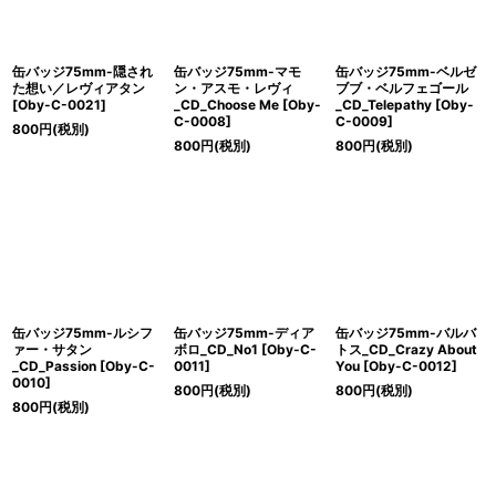
缶バッジ75mm-隠され
缶バッジ75mm-マモ
缶バッジ75mm-ベルゼ
た想い／レヴィアタン
ン・アスモ・レヴィ
ブブ・ベルフェゴール
[
Oby-C-0021
]
_CD_Choose Me
[
Oby-
_CD_Telepathy
[
Oby-
C-0008
]
C-0009
]
800
円
(税別)
800
円
(税別)
800
円
(税別)
缶バッジ75mm-ルシフ
缶バッジ75mm-ディア
缶バッジ75mm-バルバ
ァー・サタン
ボロ_CD_No1
[
Oby-C-
トス_CD_Crazy About
_CD_Passion
[
Oby-C-
0011
]
You
[
Oby-C-0012
]
0010
]
800
円
(税別)
800
円
(税別)
800
円
(税別)