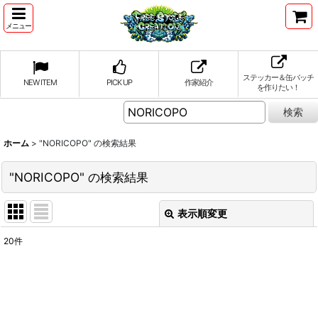
メニュー
ステッカー＆缶バッチ
NEW ITEM
PICK UP
作家紹介
を作りたい！
ホーム
>
"NORICOPO"
の
検索結果
"NORICOPO"
の
検索結果
表示順変更
閉じる
20
件
作家検索
:
表示数
: