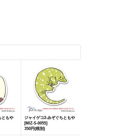
ちともや
ジャイゲコ2-みぞぐちともや
[
MIZ-S-0055
]
350円
(税別)