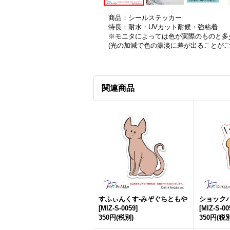
商品：シールステッカー
特長：耐水・UVカット耐候・強粘着
※モニタによっては色が実際のものと多
(光の加減で色の濃淡に差が出ることが
関連商品
すふぃんくす-みぞぐちともや
ショック
[
MIZ-S-0059
]
[
MIZ-S-00
350円
(税別)
350円
(税別