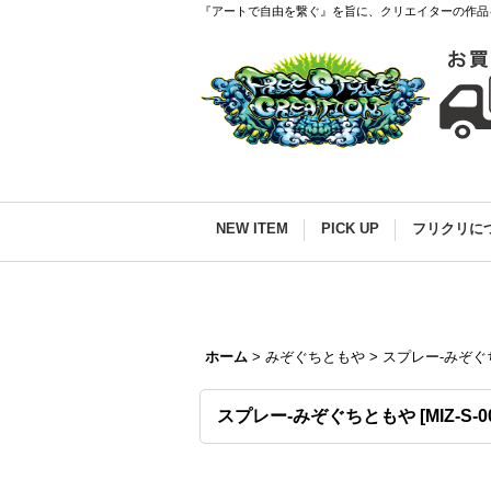
『アートで自由を繋ぐ』を旨に、クリエイターの作品
NEW ITEM
PICK UP
フリクリに
ホーム
>
みぞぐちともや
>
スプレー-みぞぐ
スプレー-みぞぐちともや
[
MIZ-S-0