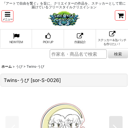
『アートで自由を繋ぐ』を旨に、クリエイターの作品を、ステッカーとして世に
届けているフリースタイルクリエイション
メニュー
ステッカー＆缶バッチ
NEW ITEM
PICK UP
作家紹介
を作りたい！
ホーム
>
うび
>
Twins-うび
Twins-うび
[
sor-S-0026
]