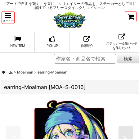
『アートで自由を繋ぐ』を旨に、クリエイターの作品を、ステッカーとして世に
届けているフリースタイルクリエイション
メニュー
ステッカー＆缶バッチ
NEW ITEM
PICK UP
作家紹介
を作りたい！
ホーム
>
Moaiman
>
earring-Moaiman
earring-Moaiman
[
MOA-S-0016
]