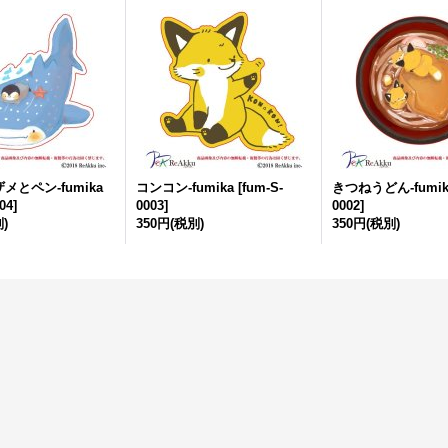
メとペン-fumika
コンコン-fumika
[
fum-S-
きつねうどん-fumik
04
]
0003
]
0002
]
)
350円
(税別)
350円
(税別)