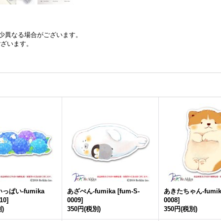
少異なる場合がございます。
ございます。
ぱい-fumika
あざぺん-fumika
[
fum-S-
あきたちゃん-fumik
10
]
0009
]
0008
]
)
350円
(税別)
350円
(税別)