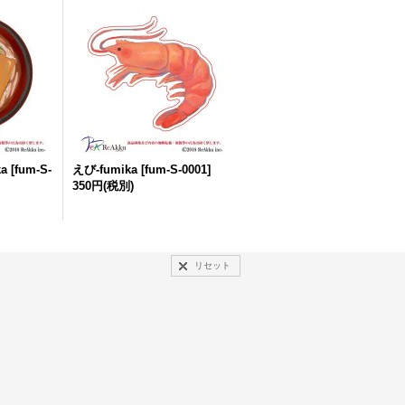
a
[
fum-S-
えび-fumika
[
fum-S-0001
]
350円
(税別)
リセット