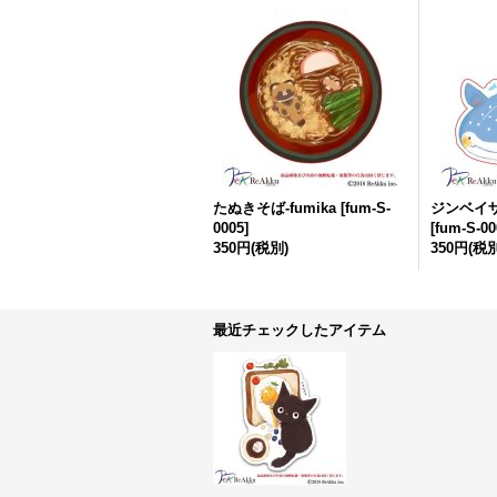
たぬきそば-fumika
[
fum-S-
ジンベイザ
0005
]
[
fum-S-00
350円
(税別)
350円
(税別
最近チェックしたアイテム