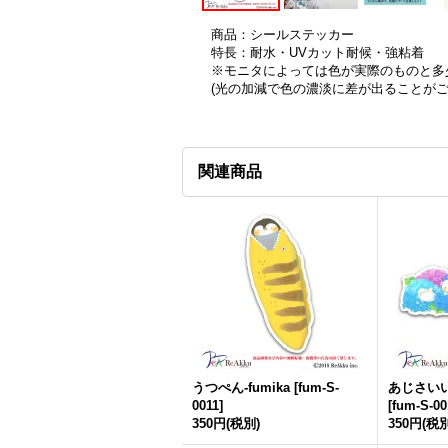
商品：シールステッカー
特長：耐水・UVカット耐候・強粘着
※モニタによっては色が実際のものと多
(光の加減で色の濃淡に差が出ることが
関連商品
うつぺん-fumika
[
fum-S-
あじさいいっ
0011
]
[
fum-S-00
350円
(税別)
350円
(税別