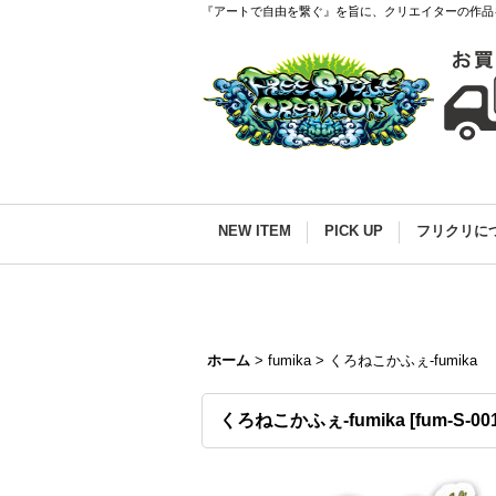
『アートで自由を繋ぐ』を旨に、クリエイターの作品
NEW ITEM
PICK UP
フリクリに
ホーム
>
fumika
>
くろねこかふぇ-fumika
くろねこかふぇ-fumika
[
fum-S-00