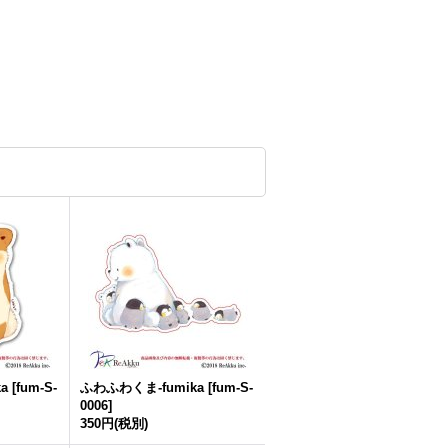
a
[
fum-S-
ふわふわくま-fumika
[
fum-S-
0006
]
350円
(税別)