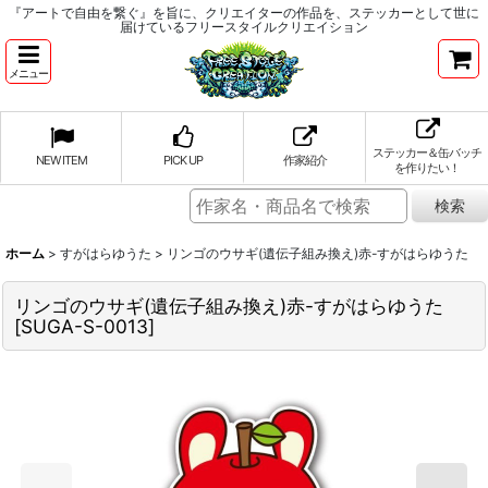
『アートで自由を繋ぐ』を旨に、クリエイターの作品を、ステッカーとして世に
届けているフリースタイルクリエイション
メニュー
ステッカー＆缶バッチ
NEW ITEM
PICK UP
作家紹介
を作りたい！
ホーム
>
すがはらゆうた
>
リンゴのウサギ(遺伝子組み換え)赤-すがはらゆうた
リンゴのウサギ(遺伝子組み換え)赤-すがはらゆうた
[
SUGA-S-0013
]