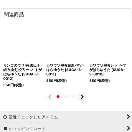
関連商品
リンゴのウサギ(遺伝子
カワウソ聖母白黒-すが
カワウソ聖母レッド-す
組み換え)グリーン-すが
はらゆうた
[
SUGA-S-
がはらゆうた
[
SUGA-
はらゆうた
[
SUGA-S-
0011
]
S-0010
]
0012
]
350
円
(税別)
350
円
(税別)
350
円
(税別)
最近チェックしたアイテム
ショッピングカート