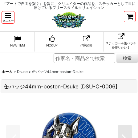
『アートで自由を繋ぐ』を旨に、クリエイターの作品を、ステッカーとして世に
届けているフリースタイルクリエイション
メニュー
ステッカー＆缶バッチ
NEW ITEM
PICK UP
作家紹介
を作りたい！
ホーム
>
Dsuke
>
缶バッジ44mm-boston-Dsuke
缶バッジ44mm-boston-Dsuke
[
DSU-C-0006
]