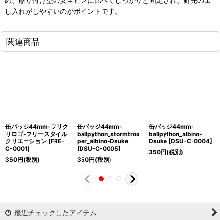
め、貼り付け型の安全ピンに比べてしっかりと固定され、針先の出
し入れがしやすいのがポイントです。
関連商品
缶バッジ44mm-フリク
缶バッジ44mm-
缶バッジ44mm-
リロゴ-フリースタイル
ballpython_stormtroo
ballpython_albino-
クリエーション
[
FRE-
per_albino-Dsuke
Dsuke
[
DSU-C-0004
]
C-0001
]
[
DSU-C-0005
]
350
円
(税別)
350
円
(税別)
350
円
(税別)
最近チェックしたアイテム