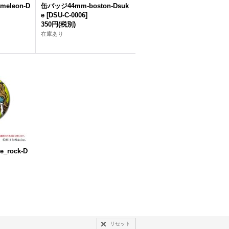
eleon-D
缶バッジ44mm-boston-Dsuk
e
[
DSU-C-0006
]
350円
(税別)
在庫あり
_rock-D
リセット