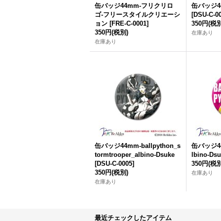
缶バッジ44mm-フリクリロ
缶バッジ44m
ゴ-フリースタイルクリエーシ
[
DSU-C-0
ョン
[
FRE-C-0001
]
350円
(税別
350円
(税別)
在庫あり
在庫あり
缶バッジ44mm-ballpython_s
缶バッジ44m
tormtrooper_albino-Dsuke
lbino-Ds
[
DSU-C-0005
]
350円
(税別
350円
(税別)
在庫あり
在庫あり
最近チェックしたアイテム