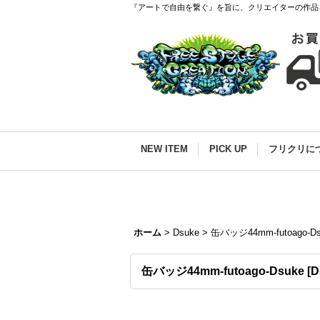
『アートで自由を繋ぐ』を旨に、クリエイターの作品
NEW ITEM
PICK UP
フリクリに
ホーム
>
Dsuke
>
缶バッジ44mm-futoago-Ds
缶バッジ44mm-futoago-Dsuke
[
D