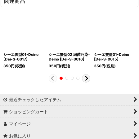
関連商品
シーエ骨型01-Deino
シーエ蟹型02 細菌汚染-
シーエ蟹型01-Deino
[
Dei-S-0017
]
Deino
[
Dei-S-0016
]
[
Dei-S-0015
]
350
円
(税別)
350
円
(税別)
350
円
(税別)
最近チェックしたアイテム
ショッピングカート
マイページ
お気に入り