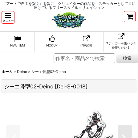
『アートで自由を繋ぐ』を旨に、クリエイターの作品を、ステッカーとして世に
届けているフリースタイルクリエイション
メニュー
ステッカー＆缶バッチ
NEW ITEM
PICK UP
作家紹介
を作りたい！
ホーム
>
Deino
>
シーエ骨型02-Deino
シーエ骨型02-Deino
[
Dei-S-0018
]