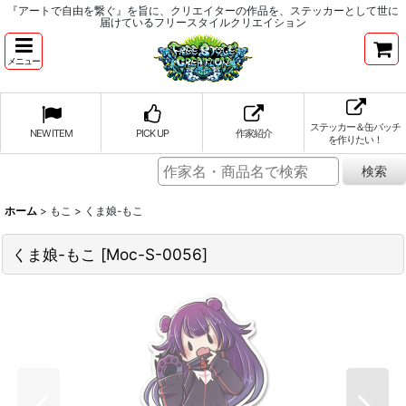
『アートで自由を繋ぐ』を旨に、クリエイターの作品を、ステッカーとして世に
届けているフリースタイルクリエイション
メニュー
ステッカー＆缶バッチ
NEW ITEM
PICK UP
作家紹介
を作りたい！
ホーム
>
もこ
>
くま娘-もこ
くま娘-もこ
[
Moc-S-0056
]