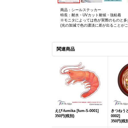
商品：シールステッカー
特長：耐水・UVカット耐候・強粘着
※モニタによっては色が実際のものと多
(光の加減で色の濃淡に差が出ることが
関連商品
えび-fumika
[
fum-S-0001
]
きつねうどん
350円
(税別)
0002
]
350円
(税別