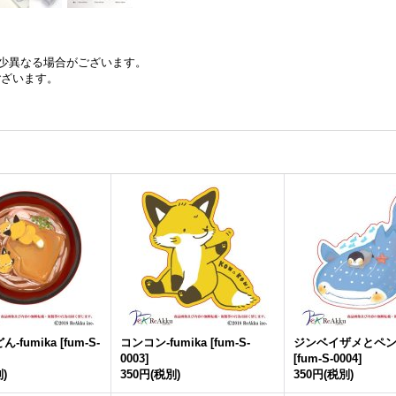
少異なる場合がございます。
ございます。
-fumika
[
fum-S-
コンコン-fumika
[
fum-S-
ジンベイザメとペン-f
0003
]
[
fum-S-0004
]
)
350円
(税別)
350円
(税別)