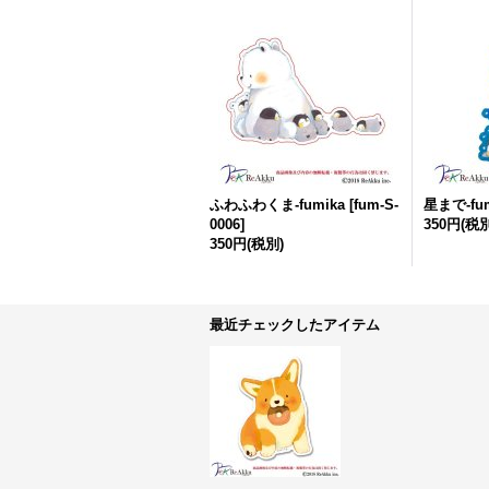
ふわふわくま-fumika
[
fum-S-
星まで-fum
0006
]
350円
(税別
350円
(税別)
最近チェックしたアイテム