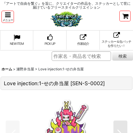
『アートで自由を繋ぐ』を旨に、クリエイターの作品を、ステッカーとして世に
届けているフリースタイルクリエイション
メニュー
ステッカー＆缶バッチ
NEW ITEM
PICK UP
作家紹介
を作りたい！
ホーム
>
瀬野弁当屋
>
Love injection:1-せの弁当屋
Love injection:1-せの弁当屋
[
SEN-S-0002
]