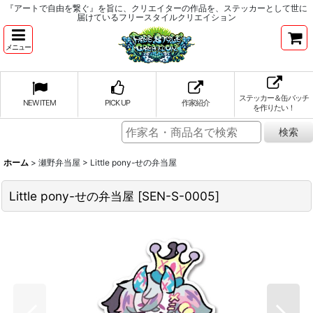
『アートで自由を繋ぐ』を旨に、クリエイターの作品を、ステッカーとして世に
届けているフリースタイルクリエイション
メニュー
ステッカー＆缶バッチ
NEW ITEM
PICK UP
作家紹介
を作りたい！
ホーム
>
瀬野弁当屋
>
Little pony-せの弁当屋
Little pony-せの弁当屋
[
SEN-S-0005
]