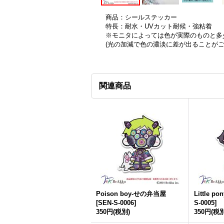
商品：シールステッカー
特長：耐水・UVカット耐候・強粘着
※モニタによっては色が実際のものと多
(光の加減で色の濃淡に差が出ることが
関連商品
Poison boy-せの弁当屋
Little 
[
SEN-S-0006
]
S-0005
]
350円
(税別)
350円
(税別