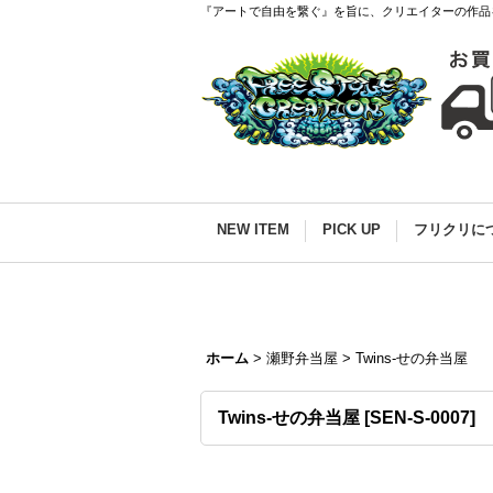
『アートで自由を繋ぐ』を旨に、クリエイターの作品
NEW ITEM
PICK UP
フリクリに
ホーム
>
瀬野弁当屋
>
Twins-せの弁当屋
Twins-せの弁当屋
[
SEN-S-0007
]