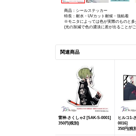
商品：シールステッカー
特長：耐水・UVカット耐候・強粘着
※モニタによっては色が実際のものと多
(光の加減で色の濃淡に差が出ることが
関連商品
雷神-さくしゃ2
[
SAK-S-0001
]
ヒルコ1-
350円
(税別)
0016
]
350円
(税別