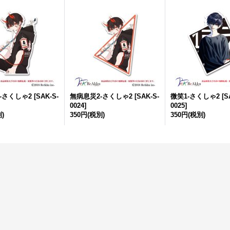
-さくしゃ2
[
SAK-S-
無病息災2-さくしゃ2
[
SAK-S-
微笑1-さくしゃ2
[
S
0024
]
0025
]
)
350円
(税別)
350円
(税別)