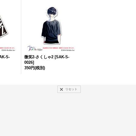
AK-S-
微笑2-さくしゃ2
[
SAK-S-
0026
]
350円
(税別)
リセット