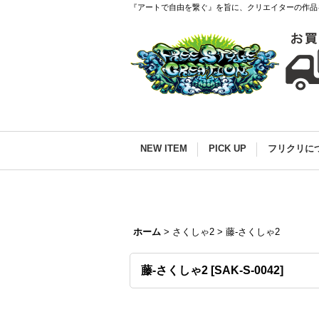
『アートで自由を繋ぐ』を旨に、クリエイターの作品
NEW ITEM
PICK UP
フリクリに
ホーム
>
さくしゃ2
>
藤-さくしゃ2
藤-さくしゃ2
[
SAK-S-0042
]