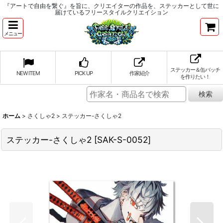
『アートで自由を繋ぐ』を旨に、クリエイターの作品を、ステッカーとして世に
届けているフリースタイルクリエイション
メニュー
ステッカー＆缶バッチ
NEW ITEM
PICK UP
作家紹介
を作りたい！
ホーム
>
さくしゃ2
>
ステッカー-さくしゃ2
ステッカー-さくしゃ2
[
SAK-S-0052
]